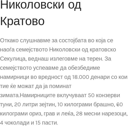
Николовски од
Кратово
Откако слушнавме за состојбата во која се
наоѓа семејството Николовски од кратовско
Секулица, веднаш излеговме на терен. За
семејството успеавме да обезбедиме
намирници во вредност од 18.000 денари со кои
тие ќе можат да ја поминат
зимата.Намирниците вклучуваат 50 конзерви
туни, 20 литри зејтин, 10 килограми брашно, 60
килограми ориз, грав и леќа, 28 месни нарезоци,
4 чоколади и 15 пасти.