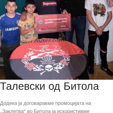
Талевски од Битола
Додека ја договаравме промоцијата на
„Заклетва“ во Битола ја искористивме