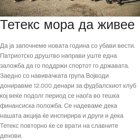
Тетекс мора да живее
Да ја започнеме новата година со убави вести.
Патриотско друштво направи уште една
заложба да го поддржи спортот го државата.
Заедно со навивачката група Војводи
дониравме 12.000 денари за фудбалскиот клуб
кој веќе подолг период се наоѓа во тешка
финансиска положба. Се надеваме дека
нашата акција ќе инспирира и други и дека
Тетекс повторно ќе се врати на славните
денови.