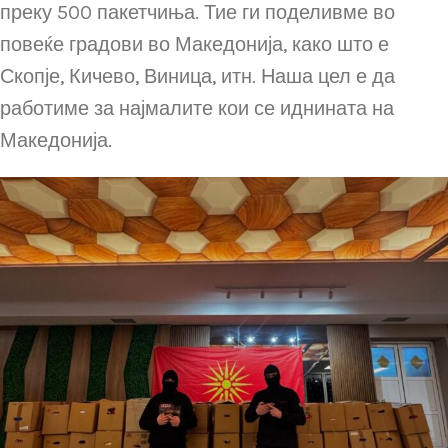
преку 500 пакетчиња. Тие ги поделивме во
повеќе градови во Македонија, како што е
Скопје, Кичево, Виница, итн. Наша цел е да
работиме за најмалите кои се иднината на
Македонија.