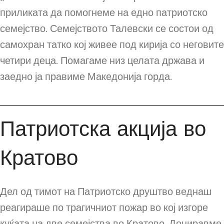
приликата да помогнеме на едно патриотско
семејство. Семејството Талевски се состои од
самохран татко кој живее под кирија со неговите
четири деца. Помагаме низ целата држава и
заедно ја правиме Македонија горда.
Патриотска акција во
Кратово
Дел од тимот на Патриотско друштво веднаш
реагираше по трагичниот пожар во кој изгоре
куќата на две семејства во Кратово. Дониравме