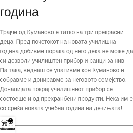
година
Трајче од Куманово е татко на три прекрасни
деца. Пред почетокот на новата училишна
година добивме порака од него дека не може да
си дозволи училиштен прибор и ранци за нив.
Па така, веднаш се упативме кон Куманово и
собравме и дониравме за неговото семејство.
Донацијата покрај училишниот прибор се
состоеше и од прехранбени продукти. Нека им е
со среќа новата учебна година на дечињата!
0
одавница
Кошничка