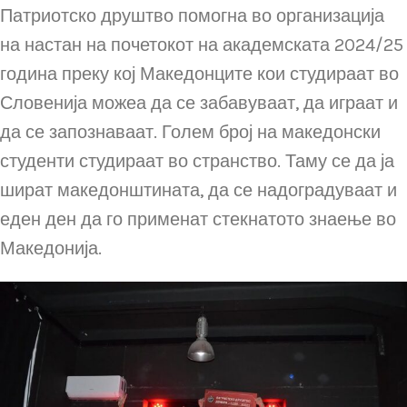
Патриотско друштво помогна во организација
на настан на почетокот на академската 2024/25
година преку кој Македонците кои студираат во
Словенија можеа да се забавуваат, да играат и
да се запознаваат. Голем број на македонски
студенти студираат во странство. Таму се да ја
шират македонштината, да се надоградуваат и
еден ден да го применат стекнатото знаење во
Македонија.