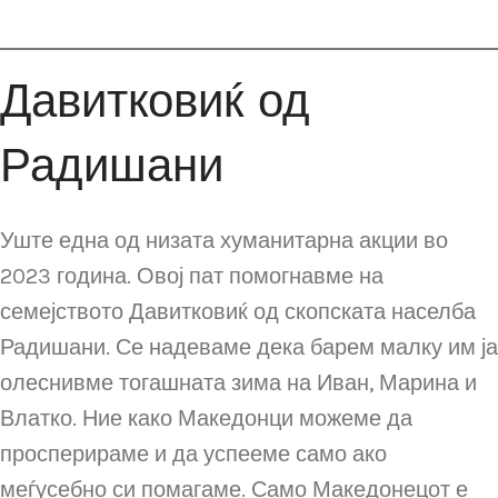
Давитковиќ од
Радишани
Уште една од низата хуманитарна акции во
2023 година. Овој пат помогнавме на
семејството Давитковиќ од скопската населба
Радишани. Се надеваме дека барем малку им ја
олеснивме тогашната зима на Иван, Марина и
Влатко. Ние како Македонци можеме да
просперираме и да успееме само ако
меѓусебно си помагаме. Само Македонецот е