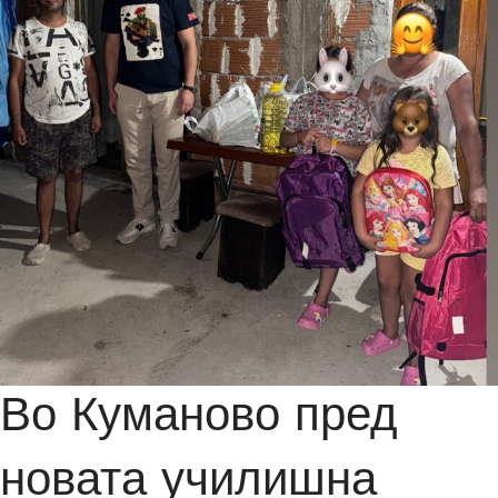
Во Куманово пред
новата училишна