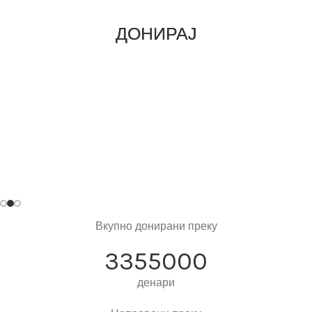
спроведовме минатиот период.
спроведовме минатиот период.
ДОНИРАЈ
ДОНИРАЈ
ДОНИРАЈ
Вкупно донирани преку
3355000
денари