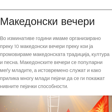
Македонски вечери
Во изминативе години имаме организирано
преку 10 македонски вечери преку кои ја
промовираме македонската традиција, култура
и песна. Македонските вечери се популарни
меѓу младите, а истовремено служат и како
прилика многу млади пејачи да се ги покажат
нивните пејачки способности.