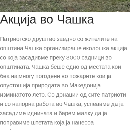
Акција во Чашка
Патриотско друштво заедно со жителите на
општина Чашка организираше еколошка акција
со која засадивме преку 3000 садници во
општината. Чашка беше едно од местата кои
беа најмногу погодени во пожарите кои ја
опустошија природата во Македонија
изминатото лето. Со донации од сите патриоти
и со напорна работа во Чашка, успеавме да ја
засадиме иднината и барем малку да ја
поправиме штетата која ја нанесоа