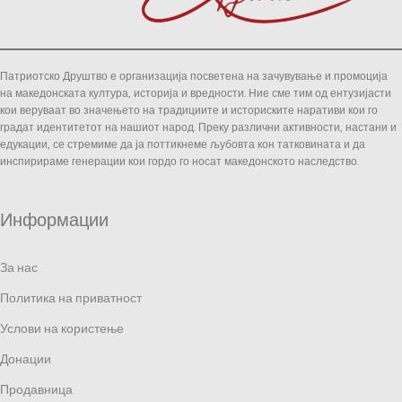
Патриотско Друштво е организација посветена на зачувување и промоција
на македонската култура, историја и вредности. Ние сме тим од ентузијасти
кои веруваат во значењето на традициите и историските наративи кои го
градат идентитетот на нашиот народ. Преку различни активности, настани и
едукации, се стремиме да ја поттикнеме љубовта кон татковината и да
инспирираме генерации кои гордо го носат македонското наследство.
Информации
За нас
Политика на приватност
Услови на користење
Донации
Продавница