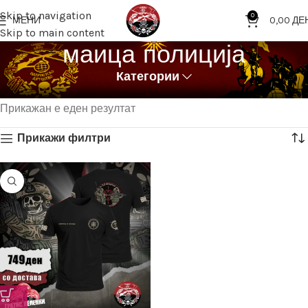
Skip to navigation
0
МЕНИ
0,00
ДЕ
Skip to main content
маица полиција
Категории
Дома
Означени продукти “маица полиција”
Прикажан е еден резултат
Прикажи филтри