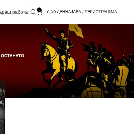
0
араш работа?
0,00
ДЕН
НАЈАВА / РЕГИСТРАЦИЈА
ОСТАНАТО
18
24