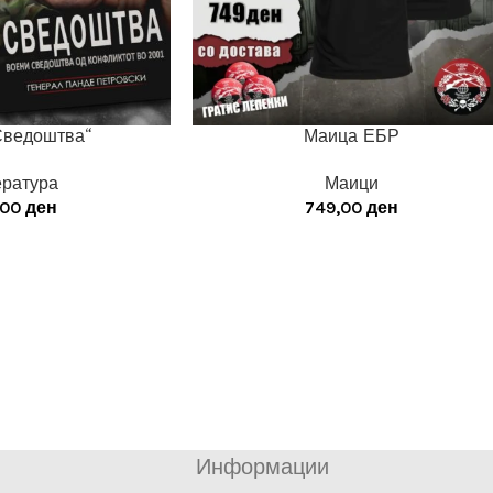
Сведоштва“
Маица ЕБР
ература
Маици
,00
ден
749,00
ден
Информации