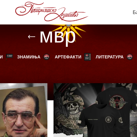
Б
мвр
И
ЗНАМИЊА
АРТЕФАКТИ
ЛИТЕРАТУРА
родукти “мвр”
Прикажи
9
12