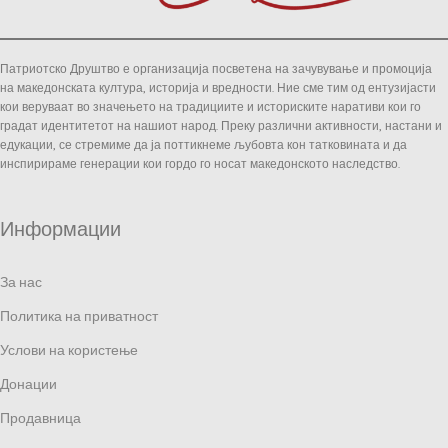
Патриотско Друштво е организација посветена на зачувување и промоција
на македонската култура, историја и вредности. Ние сме тим од ентузијасти
кои веруваат во значењето на традициите и историските наративи кои го
градат идентитетот на нашиот народ. Преку различни активности, настани и
едукации, се стремиме да ја поттикнеме љубовта кон татковината и да
инспирираме генерации кои гордо го носат македонското наследство.
Информации
За нас
Политика на приватност
Услови на користење
Донации
Продавница