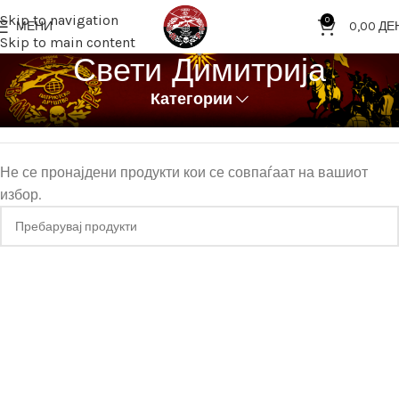
Skip to navigation
0
МЕНИ
0,00
ДЕ
Skip to main content
Свети Димитрија
Категории
Дома
Означени продукти “Свети Димитрија”
Не се пронајдени продукти кои се совпаѓаат на вашиот
избор.