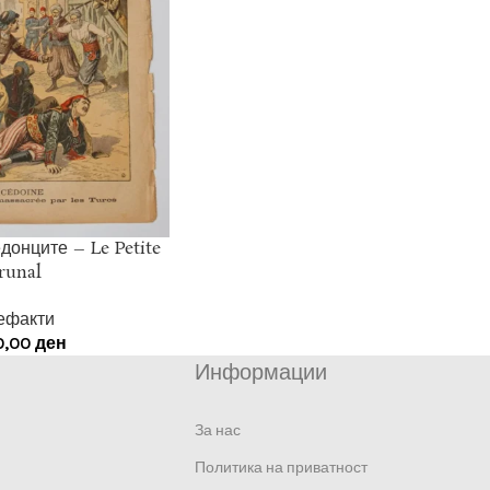
донците – Le Petite
runal
ефакти
0,00
ден
Информации
За нас
Политика на приватност