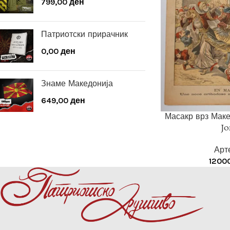
799,00
ден
Патриотски прирачник
0,00
ден
Знаме Македонија
649,00
ден
Масакр врз Маке
Jo
Арт
1200