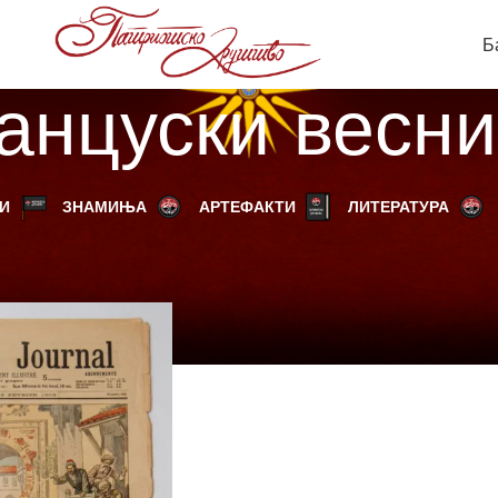
Б
анцуски весни
И
ЗНАМИЊА
АРТЕФАКТИ
ЛИТЕРАТУРА
родукти “француски весник”
Прикажи
9
12