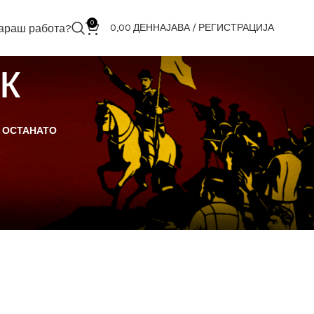
0
араш работа?
0,00
ДЕН
НАЈАВА / РЕГИСТРАЦИЈА
к
ОСТАНАТО
18
24