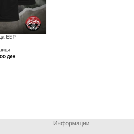
ца ЕБР
аици
,00
ден
Информации