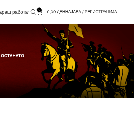
0
араш работа?
0,00
ДЕН
НАЈАВА / РЕГИСТРАЦИЈА
ОСТАНАТО
18
24