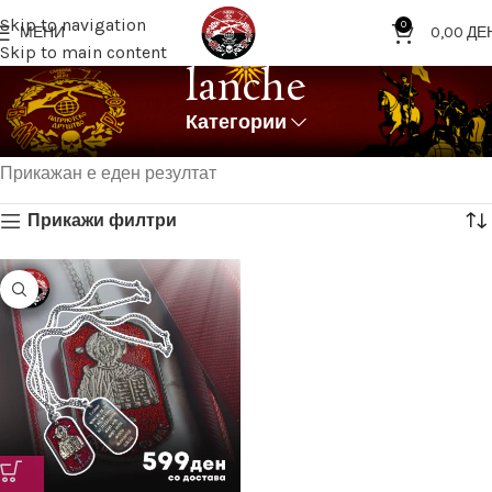
Skip to navigation
0
МЕНИ
0,00
ДЕ
Skip to main content
lanche
Категории
Дома
Означени продукти “lanche”
Прикажан е еден резултат
Прикажи филтри