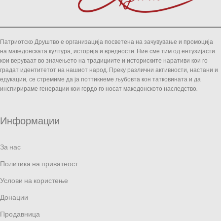
Патриотско Друштво е организација посветена на зачувување и промоција
на македонската култура, историја и вредности. Ние сме тим од ентузијасти
кои веруваат во значењето на традициите и историските наративи кои го
градат идентитетот на нашиот народ. Преку различни активности, настани и
едукации, се стремиме да ја поттикнеме љубовта кон татковината и да
инспирираме генерации кои гордо го носат македонското наследство.
Информации
За нас
Политика на приватност
Услови на користење
Донации
Продавница