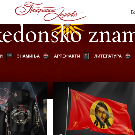
Б
edonsko zna
И
ЗНАМИЊА
АРТЕФАКТИ
ЛИТЕРАТУРА
родукти “makedonsko zname”
Прикажи
9
12