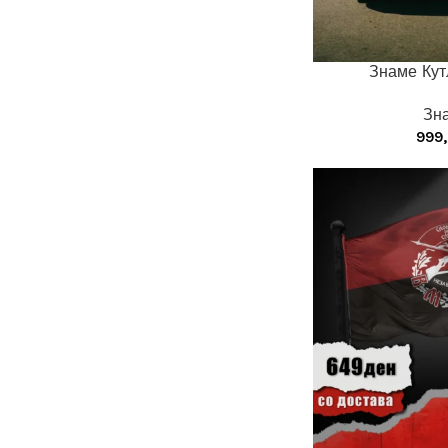
Знаме Кут
Зн
999