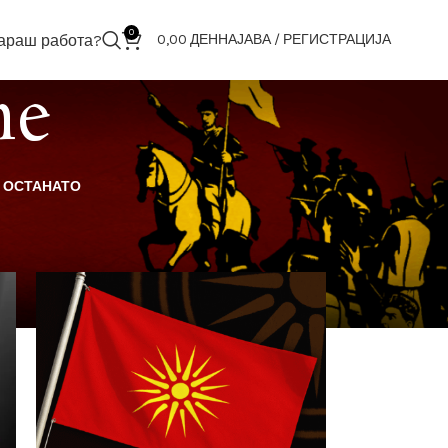
0
араш работа?
0,00
ДЕН
НАЈАВА / РЕГИСТРАЦИЈА
me
ОСТАНАТО
18
24