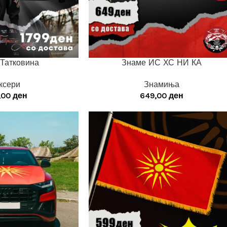
 Татковина
Знаме ИС ХС НИ КА
ксери
Знамиња
,00
ден
649,00
ден