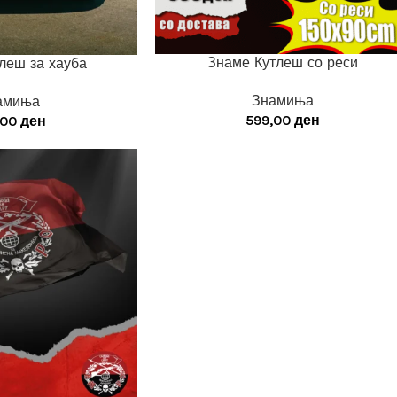
Знаме Кутлеш со реси
леш за хауба
Знамиња
амиња
599,00
ден
,00
ден