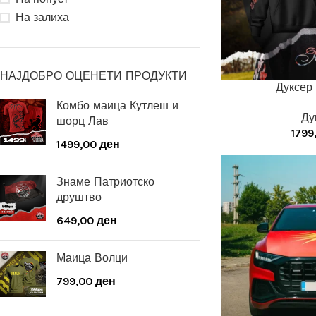
На залиха
НАЈДОБРО ОЦЕНЕТИ ПРОДУКТИ
Дуксер
Комбо маица Кутлеш и
Ду
шорц Лав
1799
1499,00
ден
Знаме Патриотско
друштво
649,00
ден
Маица Волци
799,00
ден