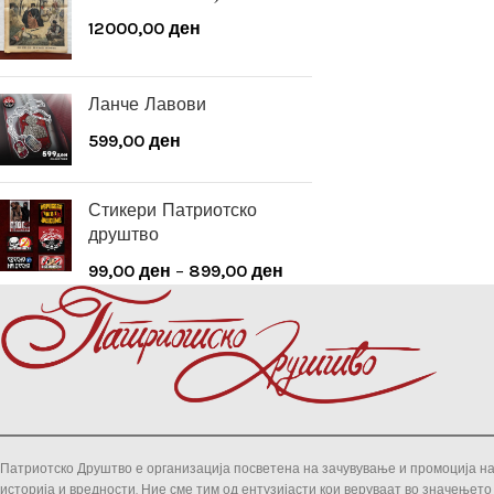
12000,00
ден
Ланче Лавови
599,00
ден
Стикери Патриотско
друштво
99,00
ден
–
899,00
ден
Патриотско Друштво е организација посветена на зачувување и промоција на
историја и вредности. Ние сме тим од ентузијасти кои веруваат во значењето