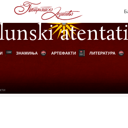
Б
lunski atentat
И
ЗНАМИЊА
АРТЕФАКТИ
ЛИТЕРАТУРА
одукти “solunski atentati”
продукти кои се совпаѓаат на вашиот избор.