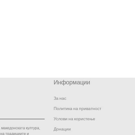
Информации
За нас
Политика на приватност
Услови на користење
 македонската култура,
Донации
 на традициите и