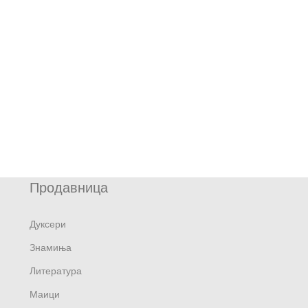
Продавница
Дуксери
Знамиња
Литература
Маици