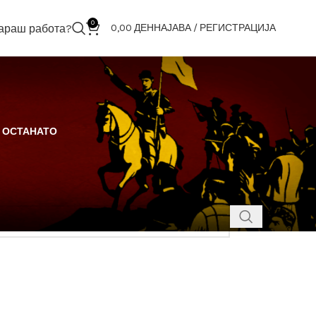
0
араш работа?
0,00
ДЕН
НАЈАВА / РЕГИСТРАЦИЈА
i
ОСТАНАТО