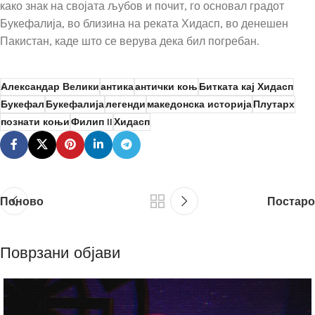
како знак на својата љубов и почит, го основал градот
Букефалија, во близина на реката Хидасп, во денешен
Пакистан, каде што се верува дека бил погребан.
Александар Велики
антика
антички коњ
Битката кај Хидасп
Букефал
Букефалија
легенди
македонска историја
Плутарх
познати коњи
Филип II
Хидасп
Поново
Постаро
Поврзани објави