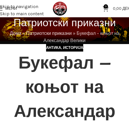
Skip to navigation
0
МЕНИ
0,00
ДЕ
Skip to main content
Патриотски приказни
Дома
»
Патриотски приказни
»
Букефал – коњот на
Александар Велики
АНТИКА
,
ИСТОРИЈА
Букефал –
коњот на
Александар