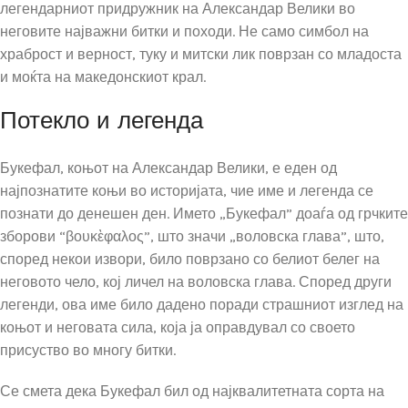
легендарниот придружник на Александар Велики во
неговите најважни битки и походи. Не само симбол на
храброст и верност, туку и митски лик поврзан со младоста
и моќта на македонскиот крал.
Потекло и легенда
Букефал, коњот на Александар Велики, е еден од
најпознатите коњи во историјата, чие име и легенда се
познати до денешен ден. Името „Букефал” доаѓа од грчките
зборови “βουκὲφαλος”, што значи „воловска глава”, што,
според некои извори, било поврзано со белиот белег на
неговото чело, кој личел на воловска глава. Според други
легенди, ова име било дадено поради страшниот изглед на
коњот и неговата сила, која ја оправдувал со своето
присуство во многу битки.
Се смета дека Букефал бил од најквалитетната сорта на