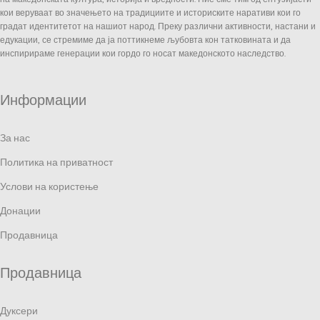
кои веруваат во значењето на традициите и историските наративи кои го
градат идентитетот на нашиот народ. Преку различни активности, настани и
едукации, се стремиме да ја поттикнеме љубовта кон татковината и да
инспирираме генерации кои гордо го носат македонското наследство.
Информации
За нас
Политика на приватност
Услови на користење
Донации
Продавница
Продавница
Дуксери