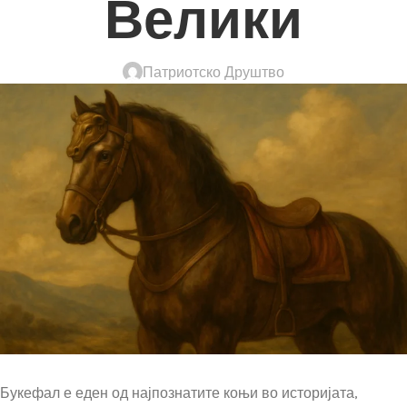
Велики
Патриотско Друштво
Букефал е еден од најпознатите коњи во историјата,