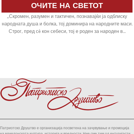
ОЧИТЕ НА СВЕТОТ
„Скромен, разумен и тактичен, познавајќи ја одблиску
народната душа и болка, тој доминира на народните маси.
Строг, пред сè кон себеси, тој е роден за народен в...
Патриотско Друштво е организација посветена на зачувување и промоција
на македонската култура, историја и вредности. Ние сме тим од ентузијасти