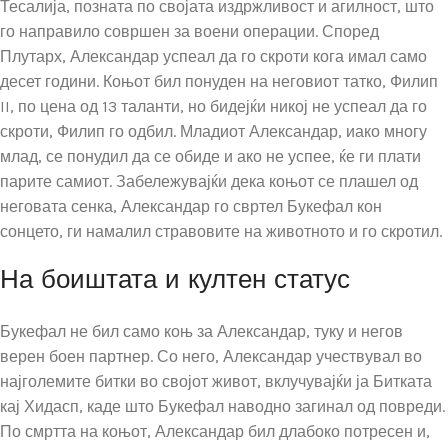
Тесалија, позната по својата издржливост и агилност, што
го направило совршен за воени операции. Според
Плутарх, Александар успеал да го скроти кога имал само
десет години. Коњот бил понуден на неговиот татко, Филип
II, по цена од 13 таланти, но бидејќи никој не успеал да го
скроти, Филип го одбил. Младиот Александар, иако многу
млад, се понудил да се обиде и ако не успее, ќе ги плати
парите самиот. Забележувајќи дека коњот се плашел од
неговата сенка, Александар го свртел Букефал кон
сонцето, ги намалил стравовите на животното и го скротил.
На боиштата и култен статус
Букефал не бил само коњ за Александар, туку и негов
верен боен партнер. Со него, Александар учествувал во
најголемите битки во својот живот, вклучувајќи ја Битката
кај Хидасп, каде што Букефал наводно загинал од повреди.
По смртта на коњот, Александар бил длабоко потресен и,