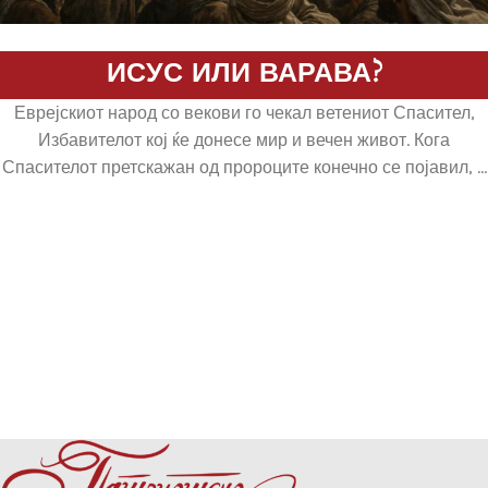
ИСУС ИЛИ ВАРАВА?
Еврејскиот народ со векови го чекал ветениот Спасител,
Избавителот кој ќе донесе мир и вечен живот. Кога
Спасителот претскажан од пророците конечно се појавил, ...