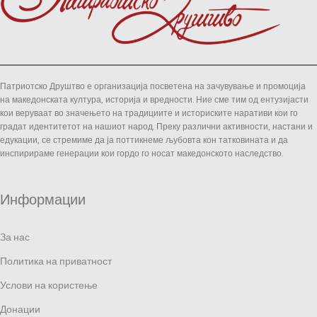
Патриотско Друштво е организација посветена на зачувување и промоција
на македонската култура, историја и вредности. Ние сме тим од ентузијасти
кои веруваат во значењето на традициите и историските наративи кои го
градат идентитетот на нашиот народ. Преку различни активности, настани и
едукации, се стремиме да ја поттикнеме љубовта кон татковината и да
инспирираме генерации кои гордо го носат македонското наследство.
Информации
За нас
Политика на приватност
Услови на користење
Донации