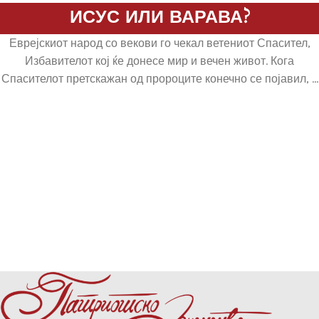
ИСУС ИЛИ ВАРАВА?
Еврејскиот народ со векови го чекал ветениот Спасител,
Избавителот кој ќе донесе мир и вечен живот. Кога
Спасителот претскажан од пророците конечно се појавил, ...