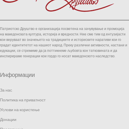
Патриотско Друштво е организација посветена на зачувување и промоција
на македонската култура, историја и вредности. Ние сме тим од ентузијасти
кои веруваат во значењето на традициите и историските наративи кои го
градат идентитетот на нашиот народ. Преку различни активности, настани и
едукации, се стремиме да ја поттикнеме љубовта кон татковината и да
инспирираме генерации кои гордо го носат македонското наследство.
Информации
За нас
Политика на приватност
Услови на користење
Донации