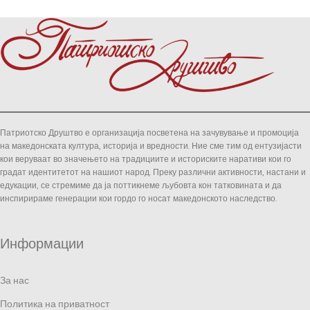
Патриотско Друштво е организација посветена на зачувување и промоција
на македонската култура, историја и вредности. Ние сме тим од ентузијасти
кои веруваат во значењето на традициите и историските наративи кои го
градат идентитетот на нашиот народ. Преку различни активности, настани и
едукации, се стремиме да ја поттикнеме љубовта кон татковината и да
инспирираме генерации кои гордо го носат македонското наследство.
Информации
За нас
Политика на приватност