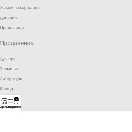
Услови на користење
Донации
Продавница
Продавница
Дуксери
Знамиња
Литература
Маици
Артефакти
0
одавница
Мени
Кошничка
Останато
© 2025 Патриотско Друштво &
VAMAS.mk
, сите права
се задржани