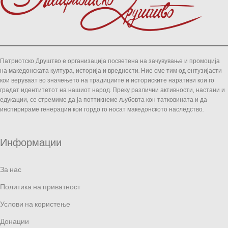
Патриотско Друштво е организација посветена на зачувување и промоција
на македонската култура, историја и вредности. Ние сме тим од ентузијасти
кои веруваат во значењето на традициите и историските наративи кои го
градат идентитетот на нашиот народ. Преку различни активности, настани и
едукации, се стремиме да ја поттикнеме љубовта кон татковината и да
инспирираме генерации кои гордо го носат македонското наследство.
Информации
За нас
Политика на приватност
Услови на користење
Донации