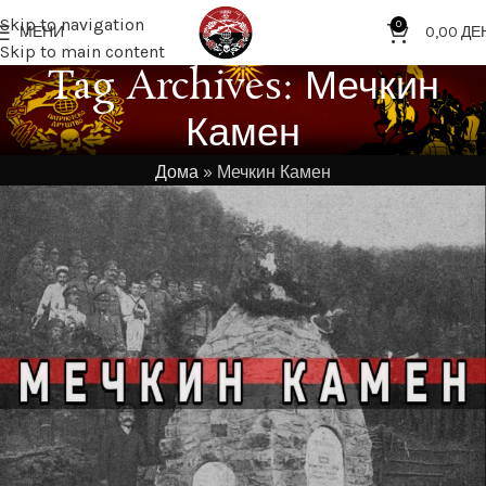
Skip to navigation
0
МЕНИ
0,00
ДЕ
Skip to main content
Tag Archives: Мечкин
Камен
Дома
»
Мечкин Камен