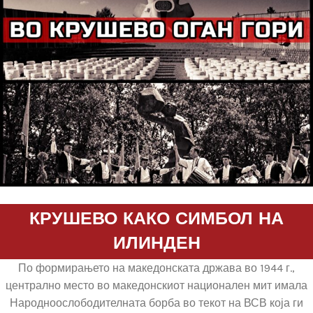
КРУШЕВО КАКО СИМБОЛ НА
ИЛИНДЕН
По формирањето на македонската држава во 1944 г.,
централно место во македонскиот национален мит имала
Народноослободителната борба во текот на ВСВ која ги