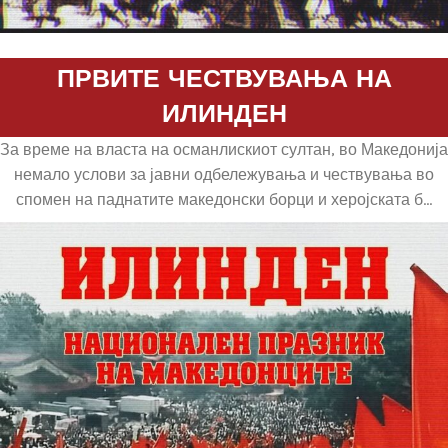
ПРВИТЕ ЧЕСТВУВАЊА НА
ИЛИНДЕН
За време на власта на османлискиот султан, во Македонија
немало услови за јавни одбележувања и чествувања во
спомен на паднатите македонски борци и херојската б...