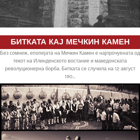
БИТКАТА КАЈ МЕЧКИН КАМЕН
Без сомнеж, епопејата на Мечкин Камен е најпрочуената од
текот на Илинденското востание и македонската
револуционерна борба. Битката се случила на 12 август
190...