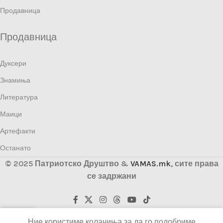
Продавница
Продавница
Дуксери
Знамиња
Литература
Маици
Артефакти
Останато
© 2025 Патриотско Друштво &
VAMAS.mk
, сите права
се задржани
0
Ние користиме колачиња за да го подобриме