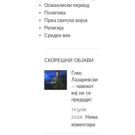
Османлиски период
Политика
Прва светска војна
Религија
Среден век
СКОРЕШНИ ОБЈАВИ
Ѓоко
Лазаревски
– човекот
кој не се
предаде!
14 јули
2026
Нема
коментари