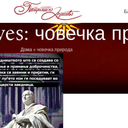
Б
ves: човечка 
Дома
»
човечка природа