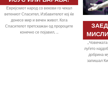
ИСУС ИЛИ ВАРАВА?
Еврејскиот народ со векови го чекал
ветениот Спасител, Избавителот кој ќе
донесе мир и вечен живот. Кога
ЗАЕД
Спасителот претскажан од пророците
конечно се појавил, ...
МИСЛИ
„Човечката
луѓето најдоб
добрина му
запишал Ки