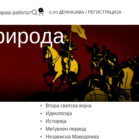
0
араш работа?
0,00
ДЕН
НАЈАВА / РЕГИСТРАЦИЈА
природа
КАТЕГОРИИ
1945-1991
2001
Антика
ВМРО
Втора светска војна
Идеологија
Историја
Меѓувоен период
Независна Македонија