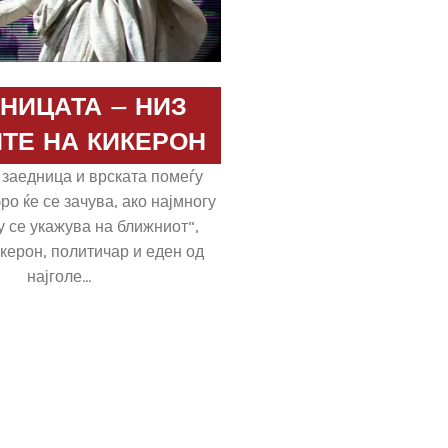
НИЦАТА – НИЗ
ТЕ НА КИКЕРОН
 заедница и врската помеѓу
ро ќе се зачува, ако најмногу
 се укажува на ближниот“,
керон, политичар и еден од
најголе...