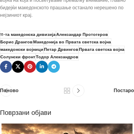
војна на која и посветуваме премалку внимание, главно
бидејќи македонското прашање останало нерешено по
нејзиниот крај.
11-та македонска дивизија
Александар Протогеров
Борис Дрангов
Македонија во Првата светска војна
македонски војници
Петар Дрвингов
Првата светска војна
Солунски фронт
Тодор Александров
Поново
Постаро
Поврзани објави