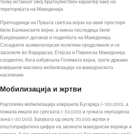
толку истакнат овој братоубиствен карактер како на
територијата на Македонија.
Претходници на Првата светска војна на овие простори
биле Балканските војни, а нивна последица биле
Букурешкиот договор и поделбата на Македонија.
Соседните асимилаторски политики продолжиле и се
засилиле во Вардарска, Егејска и Пиринска Македонија,
соодветно. Кога избувнала Големата војна, трите држави
извршиле масовна мобилизација на македонското
население.
Мобилизација и жртви
Најголема мобилизација извршила Бугарија (~120.000), а
помала имало во српската (~53.000) и грчката окупациска
зона (~20.000). Бројката од околу 50.000 жртви е
општоприфатена цифра на загинати македонски војници и