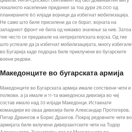
цивили. Анти-српскиот сентимент кој бил доминантен меѓу
локалното население придонел за тоа дури 28.000 од
планираните 80 илјади војници да избегнат мобилизација.
Не само што биле присилени да се борат, војната на
западниот фронт не била од никакво значење за нив. Затоа
тие често се предавале на непријателската војска. Од тие
што успеале да ја избегнат мобилизацијата, многу избегале
во Бугарија каде подоцна биле приклучени во бугарските
воени редови.
Македонците во бугарската армија
Македонците во Бугарската армија имале сопствени чети и
полкови, а ја имале и 11-та македонска дивизија во чиј
состав имало над 33 илјади Македонци. Истакнати
командири во оваа дивизија биле Александар Протогеров,
Петар Дрвингов и Борис Дрангов. Покрај редовните чети во
армијата биле вклучени диверзантските чети на Тодор