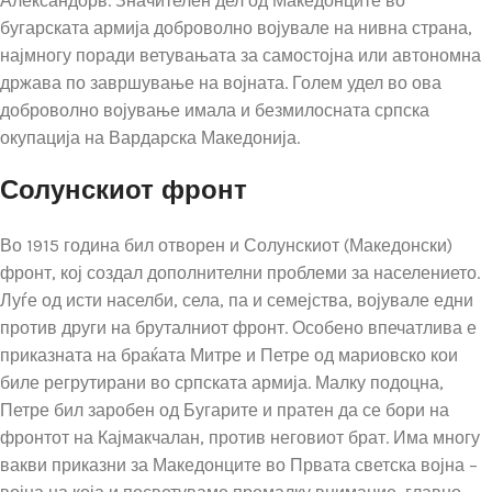
Александорв. Значителен дел од Македонците во
бугарската армија доброволно војувале на нивна страна,
најмногу поради ветувањата за самостојна или автономна
држава по завршување на војната. Голем удел во ова
доброволно војување имала и безмилосната српска
окупација на Вардарска Македонија.
Солунскиот фронт
Во 1915 година бил отворен и Солунскиот (Македонски)
фронт, кој создал дополнителни проблеми за населението.
Луѓе од исти населби, села, па и семејства, војувале едни
против други на бруталниот фронт. Особено впечатлива е
приказната на браќата Митре и Петре од мариовско кои
биле регрутирани во српската армија. Малку подоцна,
Петре бил заробен од Бугарите и пратен да се бори на
фронтот на Кајмакчалан, против неговиот брат. Има многу
вакви приказни за Македонците во Првата светска војна –