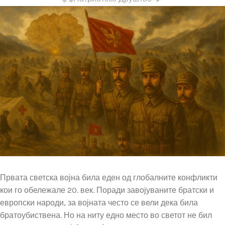
Првата светска војна била еден од глобалните конфликти
кои го обележале 20. век. Поради завојуваните братски и
европски народи, за војната често се вели дека била
братоубиствена. Но на ниту едно место во светот не бил