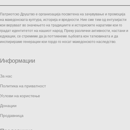
Патриотско Друштво е организација посветена на зачувување и промоција
на македонската култура, историја и вредности. Ние сме тим од ентузијасти
кои веруваат во значењето на традициите и историските наративи кои го
градат идентитетот на нашиот народ. Преку различни активности, настани и
едукации, се стремиме да ја поттикнеме љубовта кон татковината и да
инспирираме генерации кои гордо го носат македонското наследство.
Информации
За нас
Политика на приватност
Услови на користење
Донации
Продавница