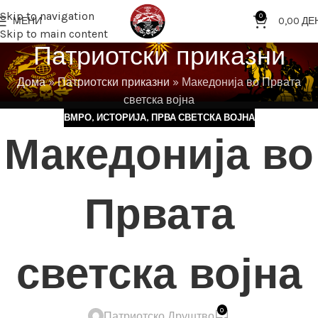
Skip to navigation
0
МЕНИ
0,00
ДЕ
Skip to main content
Патриотски приказни
Дома
»
Патриотски приказни
»
Македонија во Првата
светска војна
ВМРО
,
ИСТОРИЈА
,
ПРВА СВЕТСКА ВОЈНА
Македонија во
Првата
светска војна
0
Патриотско Друштво