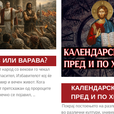
 ИЛИ ВАРАВА?
т народ со векови го чекал
пасител, Избавителот кој ќе
мир и вечен живот. Кога
КАЛЕНДАРСК
т претскажан од пророците
ечно се појавил, ...
ПРЕД И ПО 
Покрај постоењето на раз
во различни култури, униве