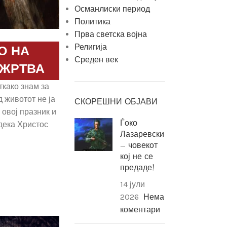
Османлиски период
Политика
Прва светска војна
Религија
О НА
Среден век
 ЖРТВА
ткако знам за
д животот не ја
СКОРЕШНИ ОБЈАВИ
овој празник и
Ѓоко
дека Христос
Лазаревски
– човекот
кој не се
предаде!
14 јули
2026
Нема
коментари