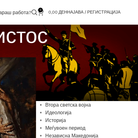
0
араш работа?
0,00
ДЕН
НАЈАВА / РЕГИСТРАЦИЈА
истос
КАТЕГОРИИ
1945-1991
2001
Антика
ВМРО
Втора светска војна
Идеологија
Историја
Меѓувоен период
Независна Македонија