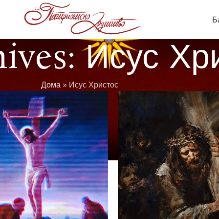
Б
ives: Исус Хр
Дома
»
Исус Христос