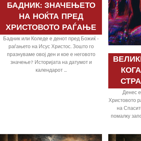
БАДНИК: ЗНАЧЕЊЕТО
НА НОЌТА ПРЕД
ХРИСТОВОТО РАЃАЊЕ
Бадник или Коледе е денот пред Божиќ -
раѓањето на Исус Христос. Зошто го
празнуваме овој ден и кое е неговото
ВЕЛИК
значење? Историјата на датумот и
КОГ
календарот ...
СТР
Денес е
Христовото р
на Спасит
помалку запо