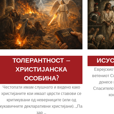
ТОЛЕРАНТНОСТ –
ИСУС
ХРИСТИЈАНСКА
Еврејскио
ветениот С
ОСОБИНА?
донесе 
Честопати имам слушнато и видено како
Спаситело
христијаните кои имаат цврсти ставови се
кон
критикувани од неверниците (или од
кукавичните декларативни христијани). „Па
зар ...