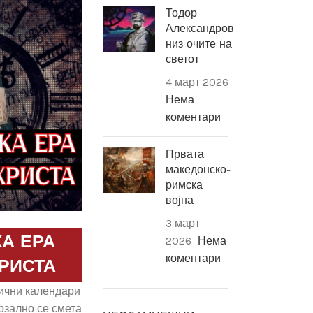
Тодор
Александров
низ очите на
светот
4 март 2026
Нема
коментари
Првата
македонско-
римска
војна
3 март
А ЕРА
2026
Нема
коментари
ХРИСТА
лични календари
рзално се смета