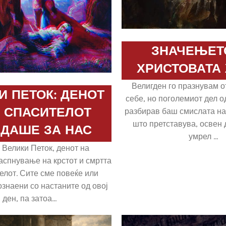
ЗНАЧЕЊЕТ
ХРИСТОВАТА
Велигден го празнувам о
И ПЕТОК: ДЕНОТ
себе, но поголемиот дел о
А СПАСИТЕЛОТ
разбирав баш смислата на 
што претставува, освен 
АДАШЕ ЗА НАС
умрел ...
 Велики Петок, денот на
аспнување на крстот и смртта
елот. Сите сме повеќе или
знаени со настаните од овој
ден, па затоа...