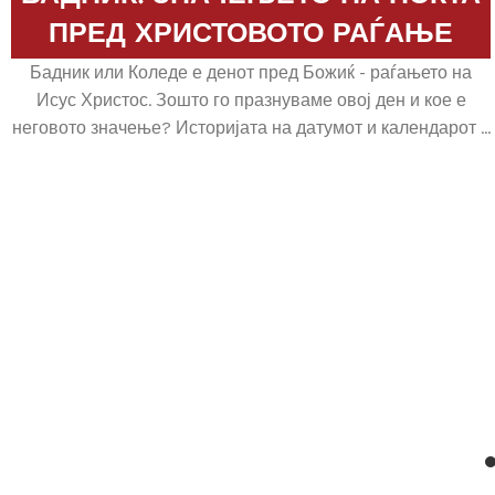
ПРЕД ХРИСТОВОТО РАЃАЊЕ
Бадник или Коледе е денот пред Божиќ - раѓањето на
Исус Христос. Зошто го празнуваме овој ден и кое е
неговото значење? Историјата на датумот и календарот ...