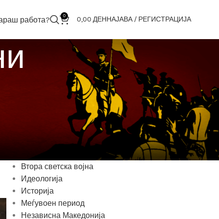
0
араш работа?
0,00
ДЕН
НАЈАВА / РЕГИСТРАЦИЈА
ни
КАТЕГОРИИ
1945-1991
2001
Антика
ВМРО
Втора светска војна
Идеологија
Историја
Меѓувоен период
Независна Македонија