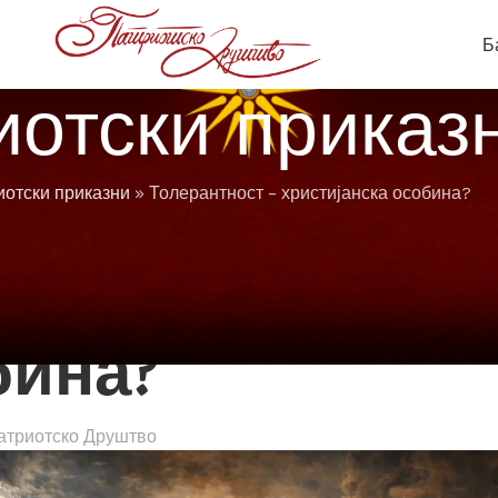
Б
иотски приказ
иотски приказни
»
Толерантност – христијанска особина?
ИГИЈА
– христијанска
бина?
атриотско Друштво