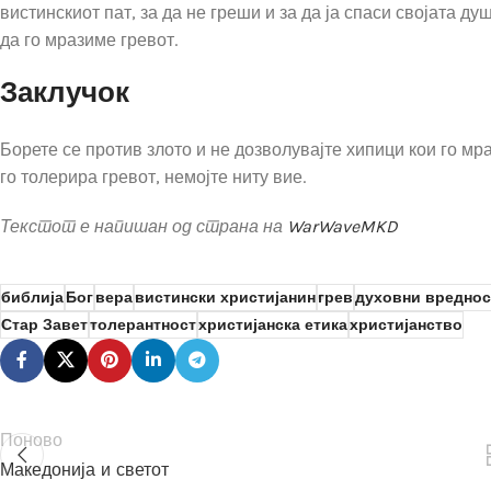
вистинскиот пат, за да не греши и за да ја спаси својата ду
да го мразиме гревот.
Заклучок
Борете се против злото и не дозволувајте хипици кои го мр
го толерира гревот, немојте ниту вие.
Текстот е напишан од страна на
WarWaveMKD
библија
Бог
вера
вистински христијанин
грев
духовни вреднос
Стар Завет
толерантност
христијанска етика
христијанство
Поново
Македонија и светот