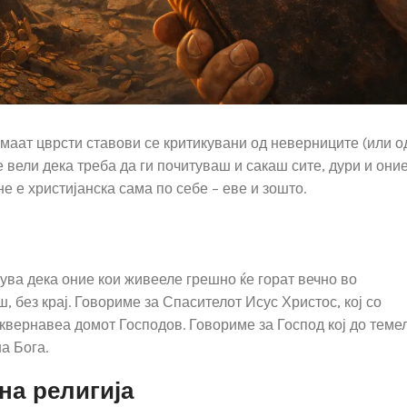
маат цврсти ставови се критикувани од неверниците (или о
е вели дека треба да ги почитуваш и сакаш сите, дури и они
е е христијанска сама по себе – еве и зошто.
нува дека оние кои живееле грешно ќе горат вечно во
 без крај. Говориме за Спасителот Исус Христос, кој со
сквернавеа домот Господов. Говориме за Господ кој до теме
а Бога.
на религија