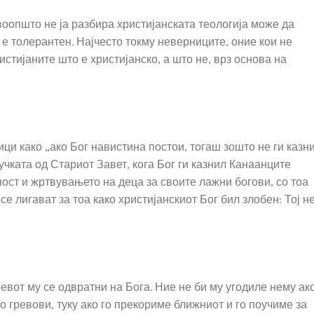
воопшто не ја разбира христијанската теологија може да
 е толерантен. Најчесто токму неверниците, оние кои не
стијаните што е христијанско, а што не, врз основа на
ци како „ако Бог навистина постои, тогаш зошто не ги казн
лучката од Стариот Завет, кога Бог ги казнил Канаанците
ост и жртвувањето на деца за своите лажни богови, со тоа
се лигават за тоа како христијанскиот Бог бил злобен: Тој н
ревот му се одвратни на Бога. Ние не би му угодиле нему ак
 гревови, туку ако го прекориме ближниот и го поучиме за