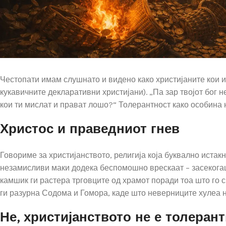
Честопати имам слушнато и видено како христијаните кои и
кукавичните декларативни христијани). „Па зар твојот бог н
кои ти мислат и прават лошо?“ Толерантност како особина н
Христос и праведниот гнев
Говориме за христијанството, религија која буквално истак
незамисливи маки додека беспомошно врескаат – засекогаш,
камшик ги растера трговците од храмот поради тоа што го 
ги разурна Содома и Гомора, каде што неверниците хулеа н
Не, христијанството не е толерант