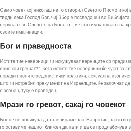
Само човек кој никогаш не го отворил Светото Писмо и кој 
тврди дека Господ Бог, чиј Збор е посведочен во Библијата,
веруваат во Словото на Бога, се тие што им кажуваат на хри
своите имагинации.
Бог и праведноста
Истите тие неверници ги искушуваат верниците со предизви
оние кои грешат?“. Кога истите тие неверници ќе чујат за с
поради нивните хедонистички практики, сексуална изопачен
што ги истребил преку мечот на Израелците, ќе започнат да 
е злобен, туку е праведен.
Мрази го гревот, сакај го човекот
Бог не нѐ повикува да толерираме зло. Напротив, злото и г
го оставиме нашиот ближен да пати и да се продлабочува во