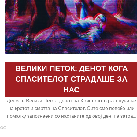
ВЕЛИКИ ПЕТОК: ДЕНОТ КОГА
СПАСИТЕЛОТ СТРАДАШЕ ЗА
НАС
Денес е Велики Петок, денот на Христовото распнување
на крстот и смртта на Спасителот. Сите сме повеќе или
помалку запознаени со настаните од овој ден, па затоа...