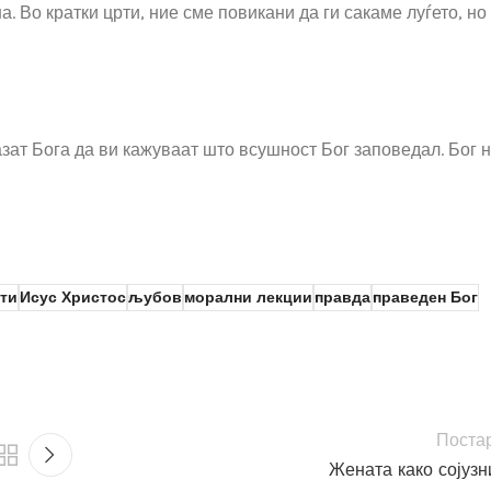
ша. Во кратки црти, ние сме повикани да ги сакаме луѓето, но
азат Бога да ви кажуваат што всушност Бог заповедал. Бог 
ти
Исус Христос
љубов
морални лекции
правда
праведен Бог
Поста
Жената како сојузн