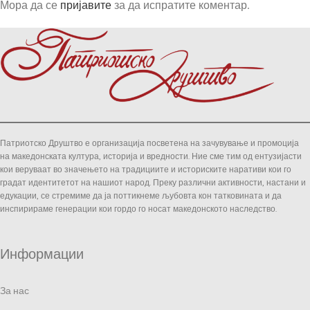
Мора да се
пријавите
за да испратите коментар.
Патриотско Друштво е организација посветена на зачувување и промоција
на македонската култура, историја и вредности. Ние сме тим од ентузијасти
кои веруваат во значењето на традициите и историските наративи кои го
градат идентитетот на нашиот народ. Преку различни активности, настани и
едукации, се стремиме да ја поттикнеме љубовта кон татковината и да
инспирираме генерации кои гордо го носат македонското наследство.
Информации
За нас