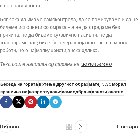
и на праведноста.
Бог сака да имаме самоконтрола, да се помируваме и да не
бидеме исполнети со омраза – а не да страдаме без
причина, не да бидеме кукавично пасивни, не да
толерираме зло; бидејќи толеранција кон злото е многу
работи, но е најмалку христијанска одлика.
Текстот е напишан од страна на
WarWaveMKD
Беседа на гората
вртење другиот образ
Матеј 5:39
морал
правична војна
простување
самоодбрана
христијанство
Поново
Постаро