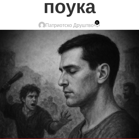
поука
0
Патриотско Друштво