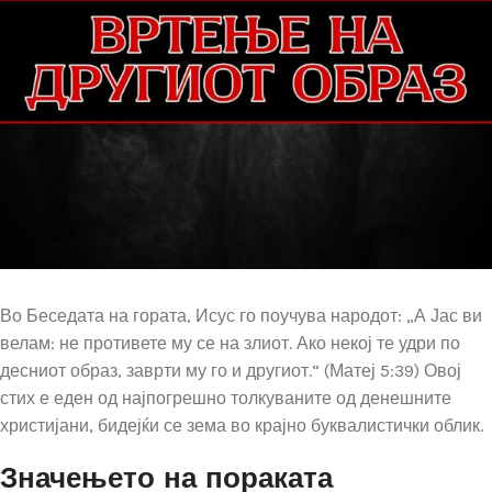
Во Беседата на гората, Исус го поучува народот: „А Јас ви
велам: не противете му се на злиот. Ако некој те удри по
дес­ниот образ, заврти му го и другиот.“ (Матеј 5:39) Овој
стих е еден од најпогрешно толкуваните од денешните
христијани, бидејќи се зема во крајно буквалистички облик.
Значењето на пораката