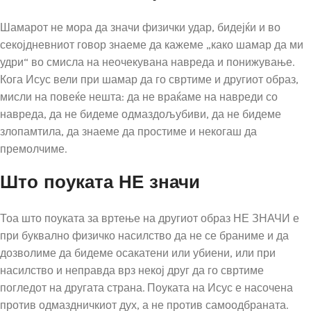
Шамарот не мора да значи физички удар, бидејќи и во
секојдневниот говор знаеме да кажеме „како шамар да ми
удри“ во смисла на неочекувана навреда и понижување.
Кога Исус вели при шамар да го свртиме и другиот образ,
мисли на повеќе нешта: да не враќаме на навреди со
навреда, да не бидеме одмаздољубиви, да не бидеме
злопамтила, да знаеме да простиме и некогаш да
премолчиме.
Што поуката НЕ значи
Тоа што поуката за вртење на другиот образ НЕ ЗНАЧИ е
при буквално физичко насилство да не се браниме и да
дозволиме да бидеме осакатени или убиени, или при
насилство и неправда врз некој друг да го свртиме
погледот на другата страна. Поуката на Исус е насочена
против одмаздничкиот дух, а не против самоодбраната.