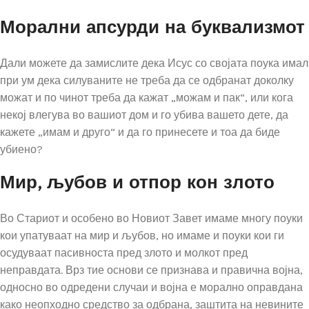
Морални апсурди на буквализмот
Дали можете да замислите дека Исус со својата поука имал
при ум дека силуваните не треба да се одбранат доколку
можат и по чинот треба да кажат „можам и пак“, или кога
некој влегува во вашиот дом и го убива вашето дете, да
кажете „имам и друго“ и да го принесете и тоа да биде
убиено?
Мир, љубов и отпор кон злото
Во Стариот и особено во Новиот Завет имаме многу поуки
кои упатуваат на мир и љубов, но имаме и поуки кои ги
осудуваат пасивноста пред злото и молкот пред
неправдата. Врз тие основи се признава и правична војна,
односно во одредени случаи и војна е морално оправдана
како неопходно средство за одбрана, заштита на невините